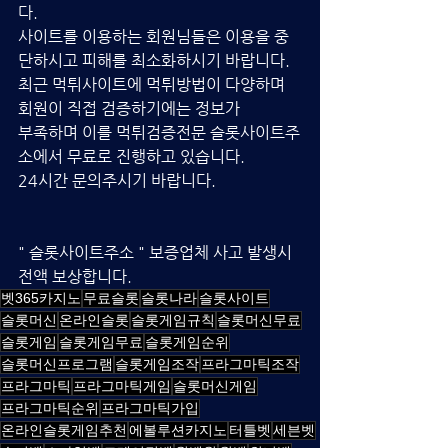
다.
사이트를 이용하는 회원님들은 이용을 중
단하시고 피해를 최소화하시기 바랍니다. 
최근 먹튀사이트에 먹튀방법이 다양하며 
회원이 직접 검증하기에는 정보가 
부족하며 이를 먹튀검증전문 슬롯사이트주
소에서 무료로 진행하고 있습니다.  
24시간 문의주시기 바랍니다.
" 슬롯사이트주소 " 보증업체 사고 발생시 
전액 보상합니다.
벳365카지노
무료슬롯
슬롯나라
슬롯사이트
슬롯머신
온라인슬롯
슬롯게임규칙
슬롯머신무료
슬롯게임
슬롯게임무료
슬롯게임순위
슬롯머신프로그램
슬롯게임조작
프라그마틱조작
프라그마틱
프라그마틱게임
슬롯머신게임
프라그마틱순위
프라그마틱가입
온라인슬롯게임추천
에볼루션카지노
터틀벳
세븐벳