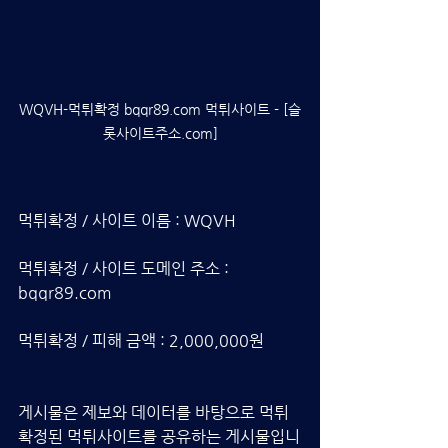
WQVH-먹튀확정 bqqr89.com 먹튀사이트 - [슬
롯사이트주소.com]
먹튀확정 / 사이트 이름 : WQVH
먹튀확정 / 사이트 도메인 주소 : 
bqqr89.com
먹튀확정 / 피해 금액 : 2,000,000원
게시물은 제보와 데이터를 바탕으로 먹튀 
확정된 먹튀사이트를 공유하는 게시물입니