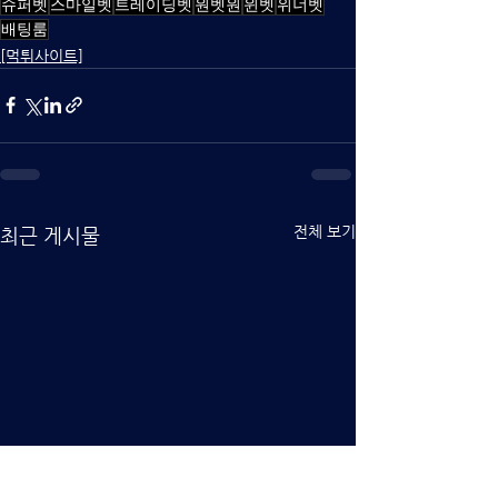
슈퍼벳
스마일벳
트레이딩벳
원벳원
윈벳
위너벳
배팅룸
[먹튀사이트]
전체 보기
최근 게시물