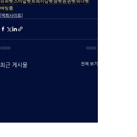
슈퍼벳
스마일벳
트레이딩벳
원벳원
윈벳
위너벳
배팅룸
[먹튀사이트]
전체 보기
최근 게시물