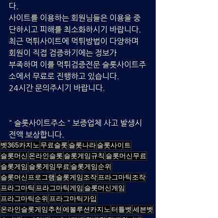
다.
사이트를 이용하는 회원님들은 이용을 중
단하시고 피해를 최소화하시기 바랍니다. 
최근 먹튀사이트에 먹튀방법이 다양하며 
회원이 직접 검증하기에는 정보가 
부족하며 이를 먹튀검증전문 슬롯사이트주
소에서 무료로 진행하고 있습니다.  
24시간 문의주시기 바랍니다.
" 슬롯사이트주소 " 보증업체 사고 발생시 
전액 보상합니다.
벳365카지노
무료슬롯
슬롯나라
슬롯사이트
슬롯머신
온라인슬롯
슬롯게임규칙
슬롯머신무료
슬롯게임
슬롯게임무료
슬롯게임순위
슬롯머신프로그램
슬롯게임조작
프라그마틱조작
프라그마틱
프라그마틱게임
슬롯머신게임
프라그마틱순위
프라그마틱가입
온라인슬롯게임추천
에볼루션카지노
터틀벳
세븐벳