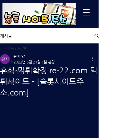
게시물
All Posts
판지 양
All Posts
2023년 5월 21일
1분 분량
휴식-먹튀확정 re-22.com 먹
[먹튀사이트]
튀사이트 - [슬롯사이트주
[보증업체]
소.com]