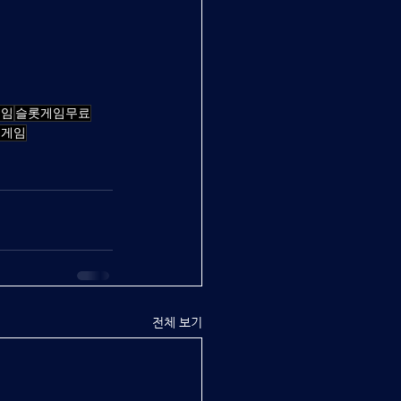
게임
슬롯게임무료
신게임
전체 보기