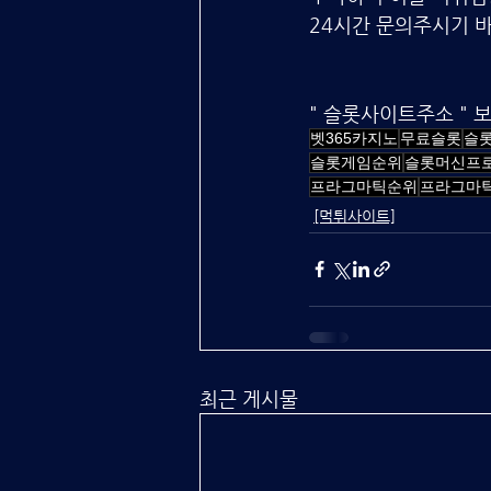
24시간 문의주시기 
" 슬롯사이트주소 " 
벳365카지노
무료슬롯
슬
슬롯게임순위
슬롯머신프
프라그마틱순위
프라그마
[먹튀사이트]
최근 게시물