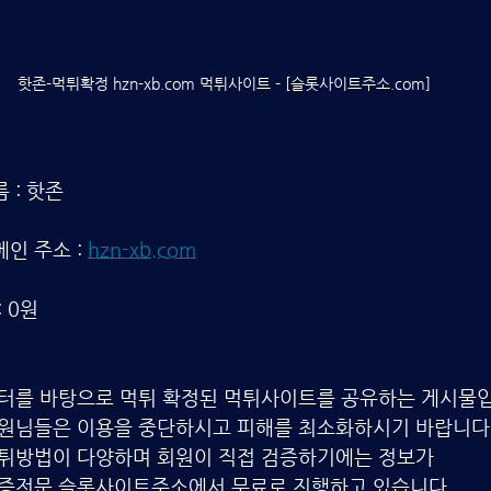
핫존-먹튀확정 hzn-xb.com 먹튀사이트 - [슬롯사이트주소.com]
 : 핫존
인 주소 : 
hzn-xb.com
 0원
터를 바탕으로 먹튀 확정된 먹튀사이트를 공유하는 게시물입
원님들은 이용을 중단하시고 피해를 최소화하시기 바랍니다.
튀방법이 다양하며 회원이 직접 검증하기에는 정보가 
증전문 슬롯사이트주소에서 무료로 진행하고 있습니다.  