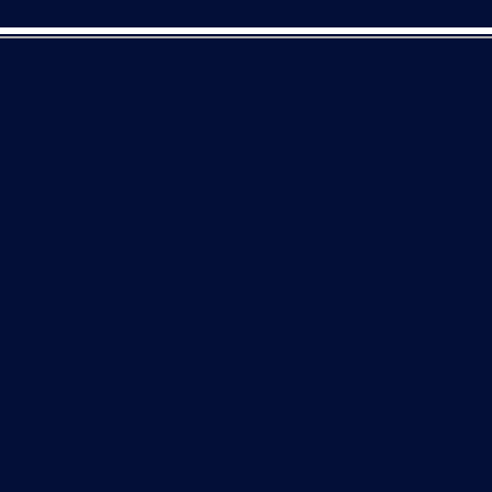
먹튀사이트 - [슬롯사이트주
소.com]