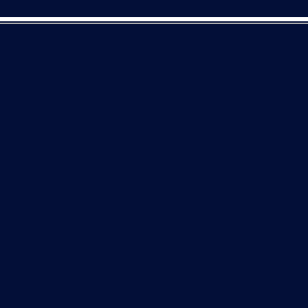
6.com 먹튀사이트 - [슬롯
트주소.com]