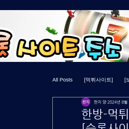
All Posts
[먹튀사이트]
[
판지 양
2024년 8월
한방-먹튀확
[슬롯사이