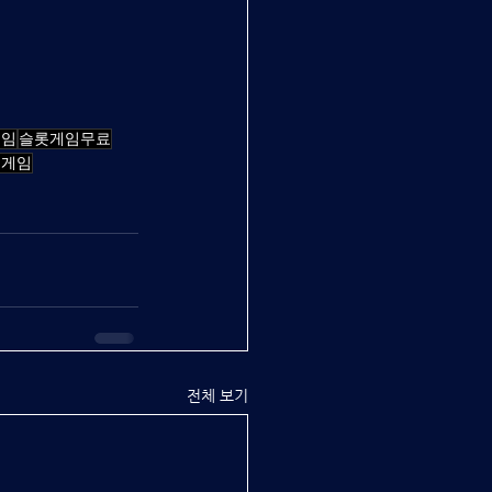
게임
슬롯게임무료
신게임
전체 보기