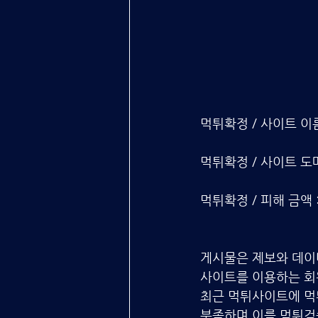
먹튀확정 / 사이트 이름
먹튀확정 / 사이트 도메
먹튀확정 / 피해 금액 :
게시물은 제보와 데이
사이트를 이용하는 회
최근 먹튀사이트에 먹
부족하며 이를 먹튀검