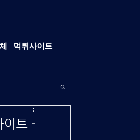
체
먹튀사이트
사이트 -