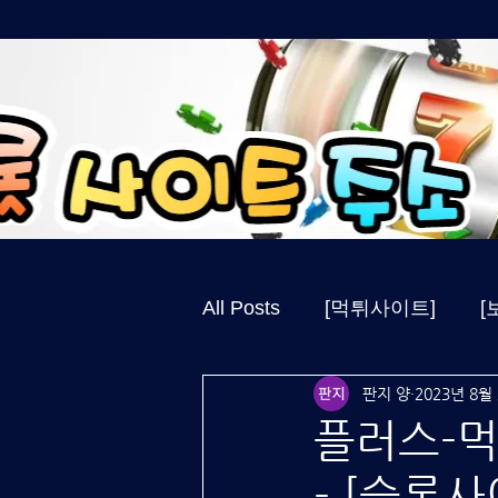
All Posts
[먹튀사이트]
[
판지 양
2023년 8월
플러스-먹
- [슬롯사