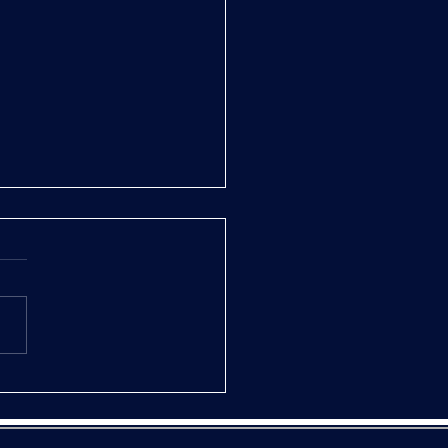
 -먹튀확정 pay-
6.com 먹튀사이트 - [슬롯
트주소.com]