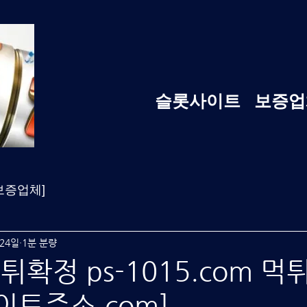
슬롯사이트
보증업
보증업체]
 24일
1분 분량
튀확정 ps-1015.com 
이트주소.com]