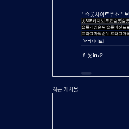
" 슬롯사이트주소 " 
벳365카지노
무료슬롯
슬
슬롯게임순위
슬롯머신프
프라그마틱순위
프라그마
[먹튀사이트]
최근 게시물