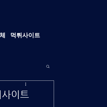
체
먹튀사이트
먹튀사이트