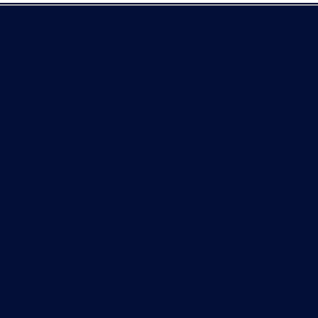
소.com]