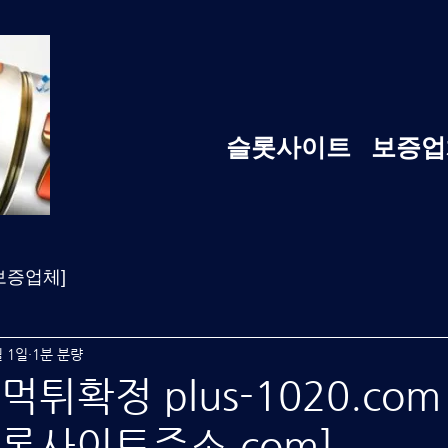
슬롯사이트
보증업
보증업체]
월 1일
1분 분량
튀확정 plus-1020.co
[슬롯사이트주소.com]