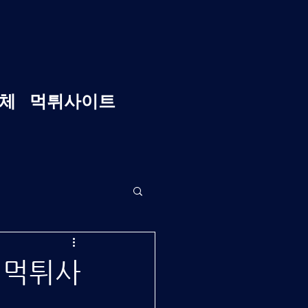
체
먹튀사이트
m 먹튀사