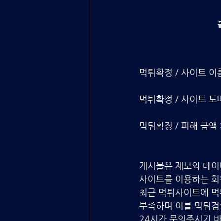
먹튀확정 / 사이트 이
먹튀확정 / 사이트 도메인
먹튀확정 / 피해 금액 :
게시물은 제보와 데이
사이트를 이용하는 회
최근 먹튀사이트에 먹
부족하며 이를 먹튀검
24시간 문의주시기 