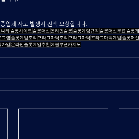
보증업체 사고 발생시 전액 보상합니다.
롯나라
슬롯사이트
슬롯머신
온라인슬롯
슬롯게임규칙
슬롯머신무료
슬롯
로그램
슬롯게임조작
프라그마틱조작
프라그마틱
프라그마틱게임
슬롯머
틱가입
온라인슬롯게임추천
에볼루션카지노