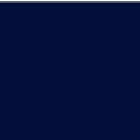
트주소.com]