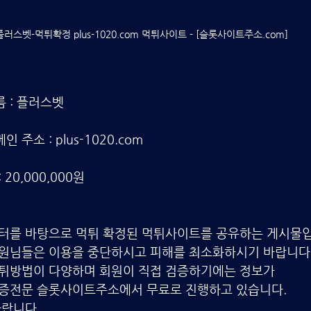
플러스벳-먹튀확정 plus-1020.com 먹튀사이트 - [슬롯사이트주소.com]
름 : 플러스벳
 주소 : plus-1020.com
 20,000,000원
터를 바탕으로 먹튀 확정된 먹튀사이트를 공유하는 게시물입
원님들은 이용을 중단하시고 피해를 최소화하시기 바랍니다.
튀방법이 다양하며 회원이 직접 검증하기에는 정보가 
증전문 슬롯사이트주소에서 무료로 진행하고 있습니다.  
바랍니다.