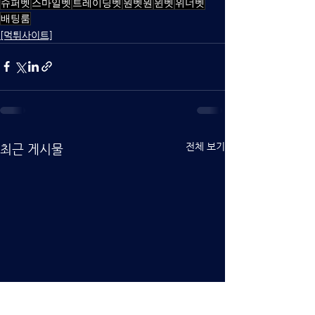
슈퍼벳
스마일벳
트레이딩벳
원벳원
윈벳
위너벳
배팅룸
[먹튀사이트]
전체 보기
최근 게시물