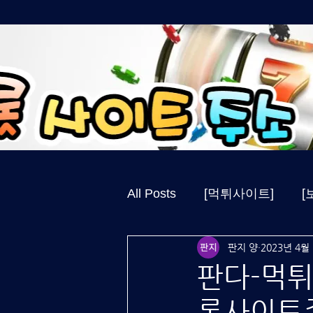
All Posts
[먹튀사이트]
[
판지 양
2023년 4월
판다-먹튀확
롯사이트주