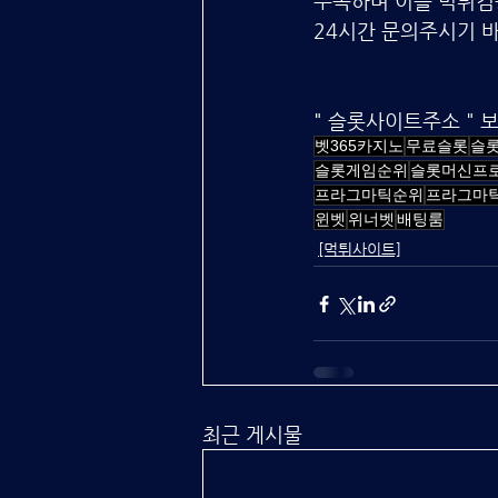
부족하며 이를 먹튀검
24시간 문의주시기 
" 슬롯사이트주소 " 
벳365카지노
무료슬롯
슬
슬롯게임순위
슬롯머신프
프라그마틱순위
프라그마
윈벳
위너벳
배팅룸
[먹튀사이트]
최근 게시물