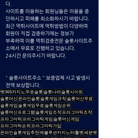
다.
사이트를 이용하는 회원님들은 이용을 중
단하시고 피해를 최소화하시기 바랍니다. 
최근 먹튀사이트에 먹튀방법이 다양하며 
회원이 직접 검증하기에는 정보가 
부족하며 이를 먹튀검증전문 슬롯사이트주
소에서 무료로 진행하고 있습니다.  
24시간 문의주시기 바랍니다.
" 슬롯사이트주소 " 보증업체 사고 발생시 
전액 보상합니다.
벳365카지노
무료슬롯
슬롯나라
슬롯사이트
슬롯머신
온라인슬롯
슬롯게임규칙
슬롯머신무료
슬롯게임
슬롯게임무료
슬롯게임순위
슬롯머신프로그램
슬롯게임조작
프라그마틱조작
프라그마틱
프라그마틱게임
슬롯머신게임
프라그마틱순위
프라그마틱가입
온라인슬롯게임추천
에볼루션카지노
터틀벳
세븐벳