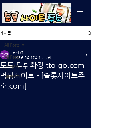
게시물
All Posts
판지 양
All Posts
2023년 5월 17일
1분 분량
토토-먹튀확정 tto-go.com
[먹튀사이트]
먹튀사이트 - [슬롯사이트주
[보증업체]
소.com]