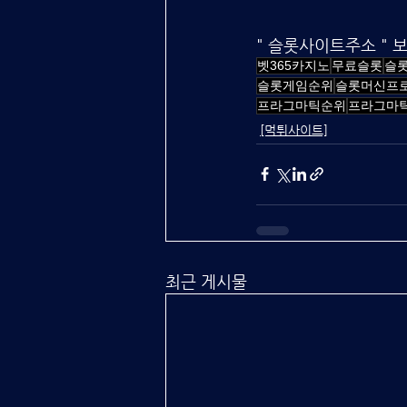
" 슬롯사이트주소 " 
벳365카지노
무료슬롯
슬
슬롯게임순위
슬롯머신프
프라그마틱순위
프라그마
[먹튀사이트]
최근 게시물