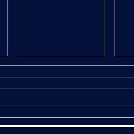
메이드-먹튀확정 md-88.com
롤페이
먹튀사이트 - [슬롯사이트주
124
소.com]
사이