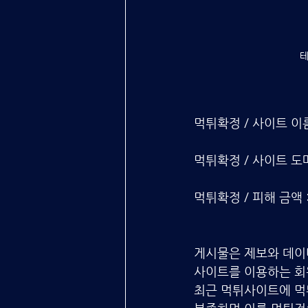
테
먹튀확정 / 사이트 이
먹튀확정 / 사이트 도메인
먹튀확정 / 피해 금액 :
게시물은 제보와 데이
사이트를 이용하는 회
최근 먹튀사이트에 먹