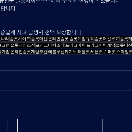
증전문 슬롯사이트주소에서 무료로 진행하고 있습니다.  
바랍니다.
보증업체 사고 발생시 전액 보상합니다.
롯나라
슬롯사이트
슬롯머신
온라인슬롯
슬롯게임규칙
슬롯머신무료
슬롯
로그램
슬롯게임조작
프라그마틱조작
프라그마틱
프라그마틱게임
슬롯머
틱가입
온라인슬롯게임추천
에볼루션카지노
터틀벳
세븐벳
슈퍼벳
스마일