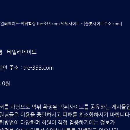
일러메이드-먹튀확정 tre-333.com 먹튀사이트 - [슬롯사이트주소.com]
름 : 테일러메이드
 주소 : tre-333.com
 0원
터를 바탕으로 먹튀 확정된 먹튀사이트를 공유하는 게시물입
원님들은 이용을 중단하시고 피해를 최소화하시기 바랍니다.
튀방법이 다양하며 회원이 직접 검증하기에는 정보가 