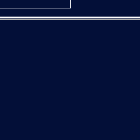
 -먹튀확정 pay-
6.com 먹튀사이트 - [슬롯
트주소.com]