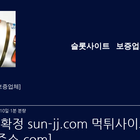
슬롯사이트
보증업
보증업체]
 10일
1분 분량
정 sun-jj.com 먹튀사이트
소.com]