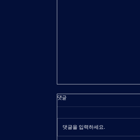
댓글
댓글을 입력하세요.