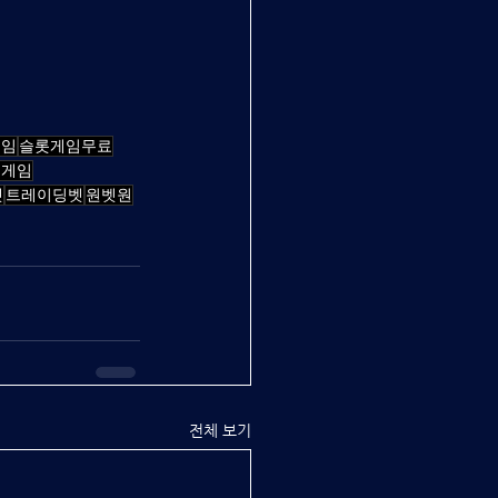
게임
슬롯게임무료
신게임
벳
트레이딩벳
원벳원
전체 보기