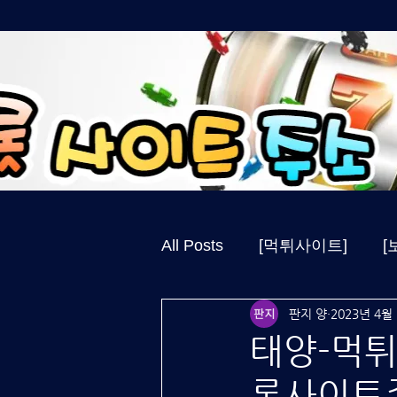
All Posts
[먹튀사이트]
[
판지 양
2023년 4월
태양-먹튀확
롯사이트주