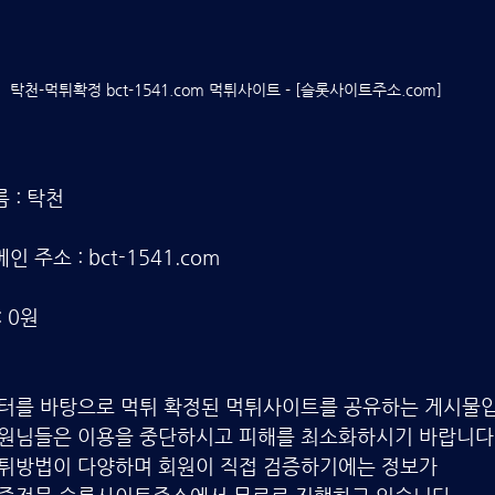
탁천-먹튀확정 bct-1541.com 먹튀사이트 - [슬롯사이트주소.com]
 : 탁천
 주소 : bct-1541.com
 0원
터를 바탕으로 먹튀 확정된 먹튀사이트를 공유하는 게시물입
원님들은 이용을 중단하시고 피해를 최소화하시기 바랍니다.
튀방법이 다양하며 회원이 직접 검증하기에는 정보가 