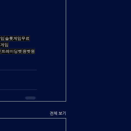
게임
슬롯게임무료
신게임
벳
트레이딩벳
원벳원
전체 보기