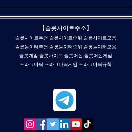
메이드-먹튀확정 md-88.com
롤페이
먹튀사이트 - [슬롯사이트주
124
소.com]
사이
【슬롯사이트주소】
슬롯사이트추천 슬롯사이트순위 슬롯사이트모음
슬롯놀이터추천 슬롯놀이터순위 슬롯놀이터모음
슬롯게임 슬롯사이트 슬롯머신 슬롯머신게임
프라그마틱 프라그마틱게임 프라그마틱규칙