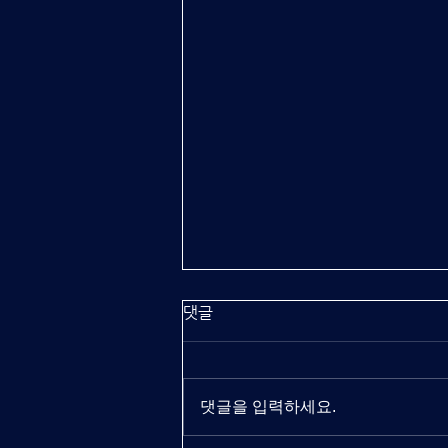
댓글
댓글을 입력하세요.