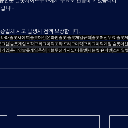
증전문 슬롯사이트주소에서 무료로 진행하고 있습니다.  
바랍니다.
보증업체 사고 발생시 전액 보상합니다.
롯나라
슬롯사이트
슬롯머신
온라인슬롯
슬롯게임규칙
슬롯머신무료
슬롯
로그램
슬롯게임조작
프라그마틱조작
프라그마틱
프라그마틱게임
슬롯머
틱가입
온라인슬롯게임추천
에볼루션카지노
터틀벳
세븐벳
슈퍼벳
스마일