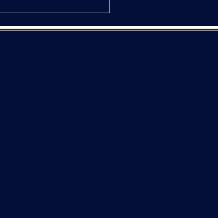
 -먹튀확정 pay-
6.com 먹튀사이트 - [슬롯
트주소.com]