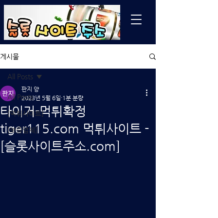
게시물
All Posts
판지 양
All Posts
2023년 5월 6일
1분 분량
타이거-먹튀확정
[먹튀사이트]
tiger115.com 먹튀사이트 -
[보증업체]
[슬롯사이트주소.com]