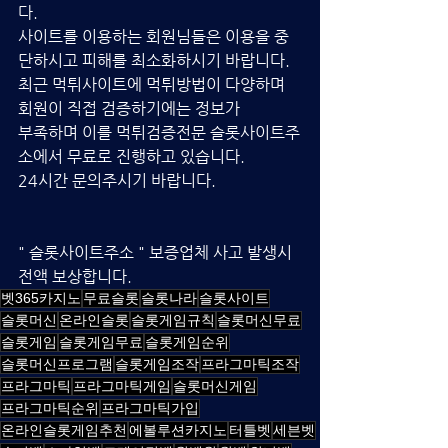
다.
사이트를 이용하는 회원님들은 이용을 중
단하시고 피해를 최소화하시기 바랍니다. 
최근 먹튀사이트에 먹튀방법이 다양하며 
회원이 직접 검증하기에는 정보가 
부족하며 이를 먹튀검증전문 슬롯사이트주
소에서 무료로 진행하고 있습니다.  
24시간 문의주시기 바랍니다.
" 슬롯사이트주소 " 보증업체 사고 발생시 
전액 보상합니다.
벳365카지노
무료슬롯
슬롯나라
슬롯사이트
슬롯머신
온라인슬롯
슬롯게임규칙
슬롯머신무료
슬롯게임
슬롯게임무료
슬롯게임순위
슬롯머신프로그램
슬롯게임조작
프라그마틱조작
프라그마틱
프라그마틱게임
슬롯머신게임
프라그마틱순위
프라그마틱가입
온라인슬롯게임추천
에볼루션카지노
터틀벳
세븐벳