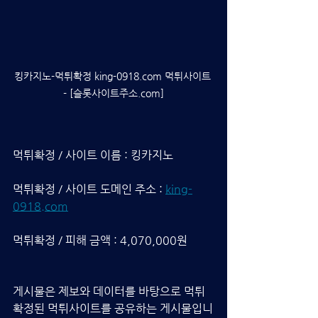
킹카지노-먹튀확정 king-0918.com 먹튀사이트 
- [슬롯사이트주소.com]
먹튀확정 / 사이트 이름 : 킹카지노
먹튀확정 / 사이트 도메인 주소 : 
king-
0918.com
먹튀확정 / 피해 금액 : 4,070,000원
게시물은 제보와 데이터를 바탕으로 먹튀 
확정된 먹튀사이트를 공유하는 게시물입니