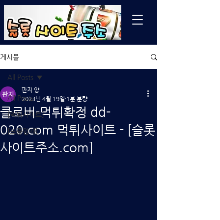
게시물
All Posts
판지 양
All Posts
2023년 4월 19일
1분 분량
클로버-먹튀확정 dd-
[먹튀사이트]
020.com 먹튀사이트 - [슬롯
[보증업체]
사이트주소.com]