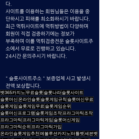
다.
사이트를 이용하는 회원님들은 이용을 중
단하시고 피해를 최소화하시기 바랍니다. 
최근 먹튀사이트에 먹튀방법이 다양하며 
회원이 직접 검증하기에는 정보가 
부족하며 이를 먹튀검증전문 슬롯사이트주
소에서 무료로 진행하고 있습니다.  
24시간 문의주시기 바랍니다.
" 슬롯사이트주소 " 보증업체 사고 발생시 
전액 보상합니다.
벳365카지노
무료슬롯
슬롯나라
슬롯사이트
슬롯머신
온라인슬롯
슬롯게임규칙
슬롯머신무료
슬롯게임
슬롯게임무료
슬롯게임순위
슬롯머신프로그램
슬롯게임조작
프라그마틱조작
프라그마틱
프라그마틱게임
슬롯머신게임
프라그마틱순위
프라그마틱가입
온라인슬롯게임추천
에볼루션카지노
터틀벳
세븐벳