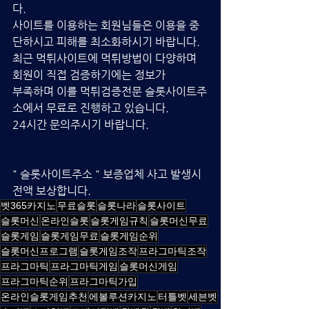
다.
사이트를 이용하는 회원님들은 이용을 중
단하시고 피해를 최소화하시기 바랍니다. 
최근 먹튀사이트에 먹튀방법이 다양하며 
회원이 직접 검증하기에는 정보가 
부족하며 이를 먹튀검증전문 슬롯사이트주
소에서 무료로 진행하고 있습니다.  
24시간 문의주시기 바랍니다.
" 슬롯사이트주소 " 보증업체 사고 발생시 
전액 보상합니다.
벳365카지노
무료슬롯
슬롯나라
슬롯사이트
슬롯머신
온라인슬롯
슬롯게임규칙
슬롯머신무료
슬롯게임
슬롯게임무료
슬롯게임순위
슬롯머신프로그램
슬롯게임조작
프라그마틱조작
프라그마틱
프라그마틱게임
슬롯머신게임
프라그마틱순위
프라그마틱가입
온라인슬롯게임추천
에볼루션카지노
터틀벳
세븐벳