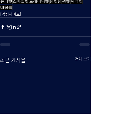
슈퍼벳
스마일벳
트레이딩벳
원벳원
윈벳
위너벳
배팅룸
[먹튀사이트]
전체 보기
최근 게시물