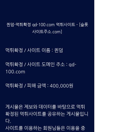
퀸덤-먹튀확정 qd-100.com 먹튀사이트 - [슬롯
사이트주소.com]
먹튀확정 / 사이트 이름 : 퀸덤
먹튀확정 / 사이트 도메인 주소 : qd-
100.com
먹튀확정 / 피해 금액 : 400,000원
게시물은 제보와 데이터를 바탕으로 먹튀 
확정된 먹튀사이트를 공유하는 게시물입니
다.
사이트를 이용하는 회원님들은 이용을 중