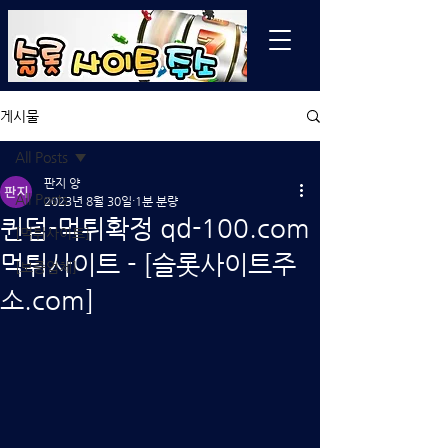
게시물
All Posts
판지 양
All Posts
2023년 8월 30일
1분 분량
퀸덤-먹튀확정 qd-100.com
[먹튀사이트]
먹튀사이트 - [슬롯사이트주
[보증업체]
소.com]