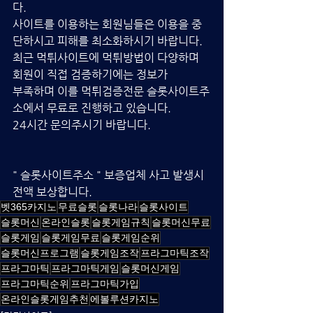
다.
사이트를 이용하는 회원님들은 이용을 중
단하시고 피해를 최소화하시기 바랍니다. 
최근 먹튀사이트에 먹튀방법이 다양하며 
회원이 직접 검증하기에는 정보가 
부족하며 이를 먹튀검증전문 슬롯사이트주
소에서 무료로 진행하고 있습니다.  
24시간 문의주시기 바랍니다.
" 슬롯사이트주소 " 보증업체 사고 발생시 
전액 보상합니다.
벳365카지노
무료슬롯
슬롯나라
슬롯사이트
슬롯머신
온라인슬롯
슬롯게임규칙
슬롯머신무료
슬롯게임
슬롯게임무료
슬롯게임순위
슬롯머신프로그램
슬롯게임조작
프라그마틱조작
프라그마틱
프라그마틱게임
슬롯머신게임
프라그마틱순위
프라그마틱가입
온라인슬롯게임추천
에볼루션카지노