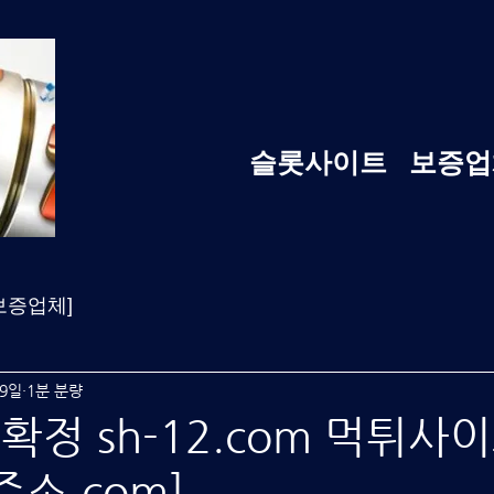
슬롯사이트
보증업
보증업체]
 9일
1분 분량
정 sh-12.com 먹튀사이트
소.com]