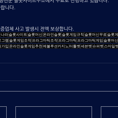
증전문 슬롯사이트주소에서 무료로 진행하고 있습니다.  
바랍니다.
보증업체 사고 발생시 전액 보상합니다.
롯나라
슬롯사이트
슬롯머신
온라인슬롯
슬롯게임규칙
슬롯머신무료
슬롯
로그램
슬롯게임조작
프라그마틱조작
프라그마틱
프라그마틱게임
슬롯머
틱가입
온라인슬롯게임추천
에볼루션카지노
터틀벳
세븐벳
슈퍼벳
스마일