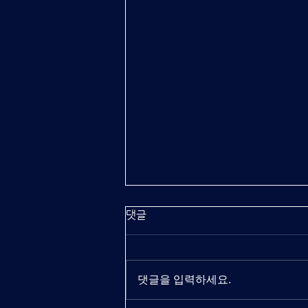
댓글
댓글을 입력하세요.