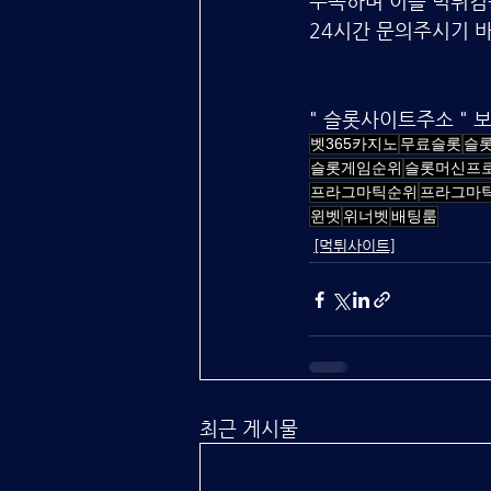
부족하며 이를 먹튀검
24시간 문의주시기 
" 슬롯사이트주소 " 
벳365카지노
무료슬롯
슬
슬롯게임순위
슬롯머신프
프라그마틱순위
프라그마
윈벳
위너벳
배팅룸
[먹튀사이트]
최근 게시물