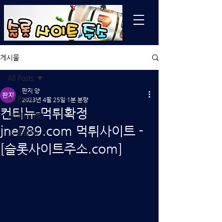
게시물
All Posts
판지 양
All Posts
2023년 4월 25일
1분 분량
컨티뉴-먹튀확정
[먹튀사이트]
jne789.com 먹튀사이트 -
[보증업체]
[슬롯사이트주소.com]