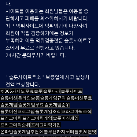
다.
사이트를 이용하는 회원님들은 이용을 중
단하시고 피해를 최소화하시기 바랍니다. 
최근 먹튀사이트에 먹튀방법이 다양하며 
회원이 직접 검증하기에는 정보가 
부족하며 이를 먹튀검증전문 슬롯사이트주
소에서 무료로 진행하고 있습니다.  
24시간 문의주시기 바랍니다.
" 슬롯사이트주소 " 보증업체 사고 발생시 
전액 보상합니다.
벳365카지노
무료슬롯
슬롯나라
슬롯사이트
슬롯머신
온라인슬롯
슬롯게임규칙
슬롯머신무료
슬롯게임
슬롯게임무료
슬롯게임순위
슬롯머신프로그램
슬롯게임조작
프라그마틱조작
프라그마틱
프라그마틱게임
슬롯머신게임
프라그마틱순위
프라그마틱가입
온라인슬롯게임추천
에볼루션카지노
터틀벳
세븐벳