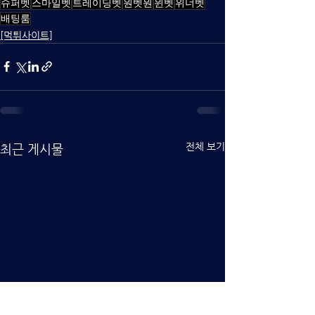
슈퍼벳
스마일벳
트레이딩벳
원벳원
윈벳
위너벳
배팅룸
[먹튀사이트]
전체 보기
최근 게시물