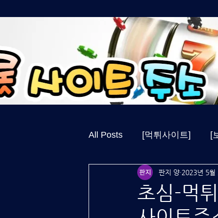
All Posts
[먹튀사이트]
[
판지 양
2023년 5월
초심-먹튀확
사이트주소