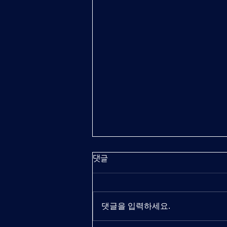
댓글
댓글을 입력하세요.