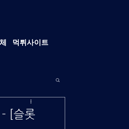
체
먹튀사이트
- [슬롯