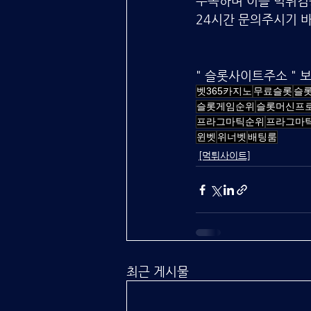
부족하며 이를 먹튀검
24시간 문의주시기 
" 슬롯사이트주소 " 
벳365카지노
무료슬롯
슬
슬롯게임순위
슬롯머신프
프라그마틱순위
프라그마
윈벳
위너벳
배팅룸
[먹튀사이트]
최근 게시물