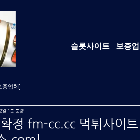
슬롯사이트
보증업
보증업체]
 2일
1분 분량
정 fm-cc.cc 먹튀사이트 
.com]