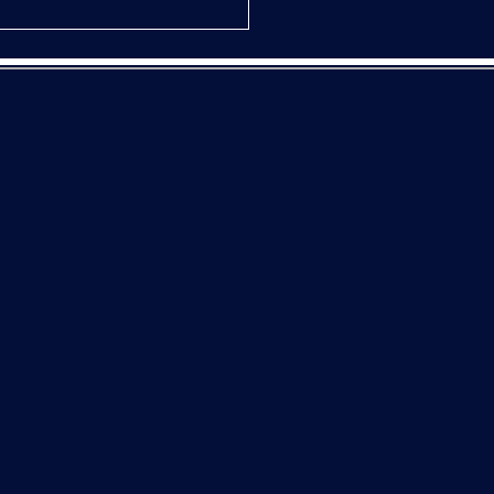
 -먹튀확정 pay-
6.com 먹튀사이트 - [슬롯
트주소.com]