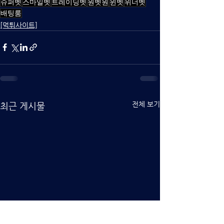
슈퍼벳
스마일벳
트레이딩벳
원벳원
윈벳
위너벳
배팅룸
[먹튀사이트]
전체 보기
최근 게시물