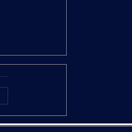
 -먹튀확정 pay-
6.com 먹튀사이트 - [슬롯
트주소.com]