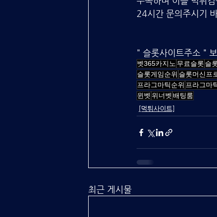
부족하며 이를 먹튀검
24시간 문의주시기 
" 슬롯사이트주소 " 
벳365카지노
무료슬롯
슬
슬롯게임순위
슬롯머신프
프라그마틱순위
프라그마
윈벳
위너벳
배팅룸
[먹튀사이트]
최근 게시물