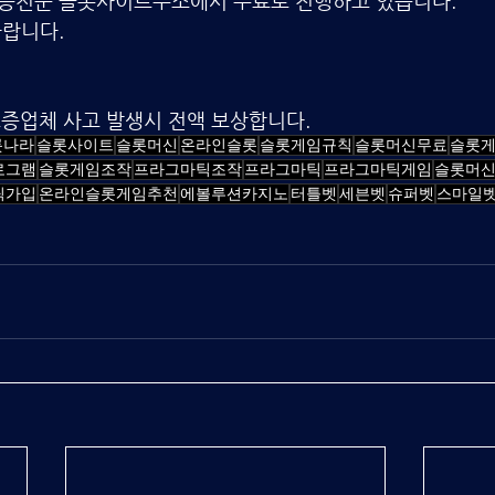
증전문 슬롯사이트주소에서 무료로 진행하고 있습니다.  
바랍니다.
보증업체 사고 발생시 전액 보상합니다.
롯나라
슬롯사이트
슬롯머신
온라인슬롯
슬롯게임규칙
슬롯머신무료
슬롯
로그램
슬롯게임조작
프라그마틱조작
프라그마틱
프라그마틱게임
슬롯머
틱가입
온라인슬롯게임추천
에볼루션카지노
터틀벳
세븐벳
슈퍼벳
스마일