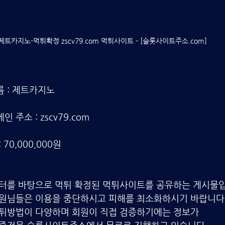
제트카지노-먹튀확정 zscv79.com 먹튀사이트 - [슬롯사이트주소.com]
름 : 제트카지노
 주소 : zscv79.com
 70,000,000원
터를 바탕으로 먹튀 확정된 먹튀사이트를 공유하는 게시물입
원님들은 이용을 중단하시고 피해를 최소화하시기 바랍니다.
튀방법이 다양하며 회원이 직접 검증하기에는 정보가 