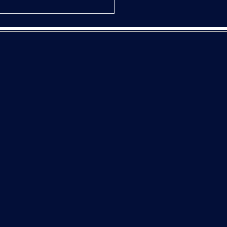
 -먹튀확정 pay-
6.com 먹튀사이트 - [슬롯
트주소.com]