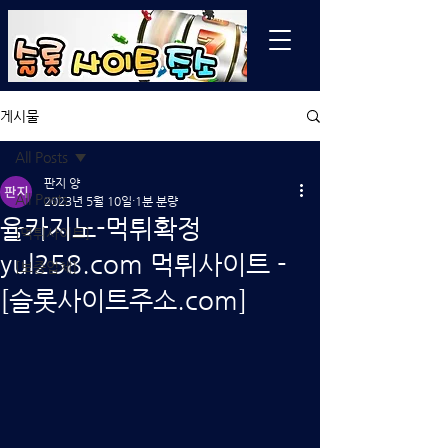
게시물
All Posts
판지 양
All Posts
2023년 5월 10일
1분 분량
율카지노-먹튀확정
[먹튀사이트]
yul258.com 먹튀사이트 -
[보증업체]
[슬롯사이트주소.com]