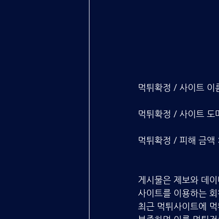
먹튀확정 / 사이트 이름
먹튀확정 / 사이트 도메인
먹튀확정 / 피해 금액 :
게시물은 제보와 데이
사이트를 이용하는 회
최근 먹튀사이트에 먹