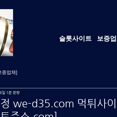
슬롯사이트
보증업
보증업체]
 6일
1분 분량
 we-d35.com 먹튀사이
트주소.com]