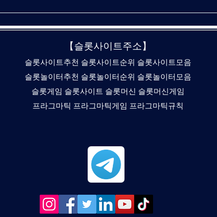
메이드-먹튀확정 md-88.com
롤페이
먹튀사이트 - [슬롯사이트주
124
소.com]
사이
【슬롯사이트주소】
슬롯사이트추천 슬롯사이트순위 슬롯사이트모음
슬롯놀이터추천 슬롯놀이터순위 슬롯놀이터모음
슬롯게임 슬롯사이트 슬롯머신 슬롯머신게임
프라그마틱 프라그마틱게임 프라그마틱규칙