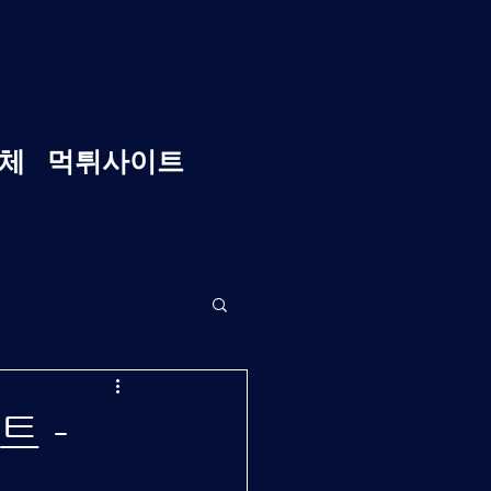
체
먹튀사이트
트 -