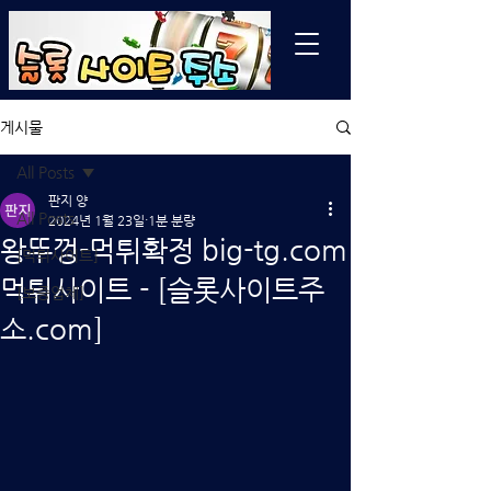
게시물
All Posts
판지 양
All Posts
2024년 1월 23일
1분 분량
왕뚜껑-먹튀확정 big-tg.com
[먹튀사이트]
먹튀사이트 - [슬롯사이트주
[보증업체]
소.com]