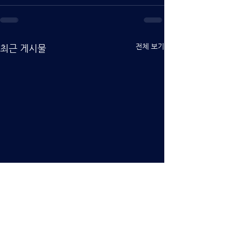
전체 보기
최근 게시물