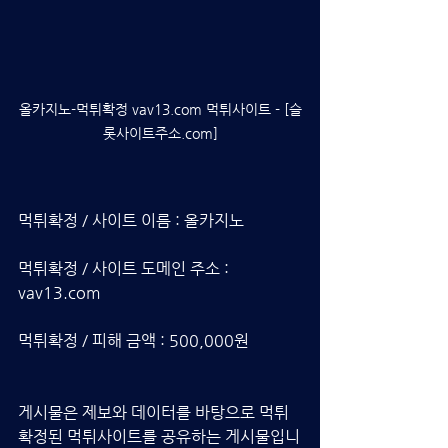
올카지노-먹튀확정 vav13.com 먹튀사이트 - [슬
롯사이트주소.com]
먹튀확정 / 사이트 이름 : 올카지노
먹튀확정 / 사이트 도메인 주소 : 
vav13.com
먹튀확정 / 피해 금액 : 500,000원
게시물은 제보와 데이터를 바탕으로 먹튀 
확정된 먹튀사이트를 공유하는 게시물입니