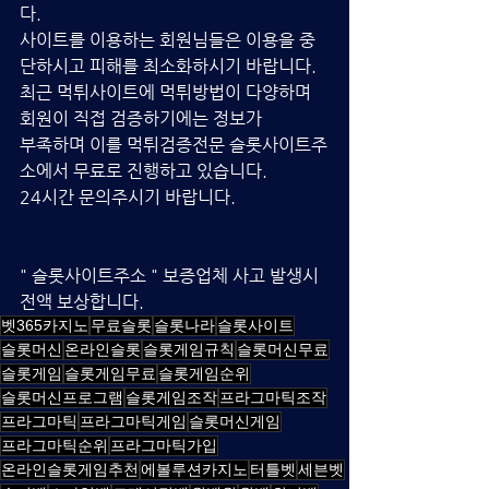
다.
사이트를 이용하는 회원님들은 이용을 중
단하시고 피해를 최소화하시기 바랍니다. 
최근 먹튀사이트에 먹튀방법이 다양하며 
회원이 직접 검증하기에는 정보가 
부족하며 이를 먹튀검증전문 슬롯사이트주
소에서 무료로 진행하고 있습니다.  
24시간 문의주시기 바랍니다.
" 슬롯사이트주소 " 보증업체 사고 발생시 
전액 보상합니다.
벳365카지노
무료슬롯
슬롯나라
슬롯사이트
슬롯머신
온라인슬롯
슬롯게임규칙
슬롯머신무료
슬롯게임
슬롯게임무료
슬롯게임순위
슬롯머신프로그램
슬롯게임조작
프라그마틱조작
프라그마틱
프라그마틱게임
슬롯머신게임
프라그마틱순위
프라그마틱가입
온라인슬롯게임추천
에볼루션카지노
터틀벳
세븐벳