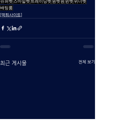
슈퍼벳
스마일벳
트레이딩벳
원벳원
윈벳
위너벳
배팅룸
[먹튀사이트]
전체 보기
최근 게시물