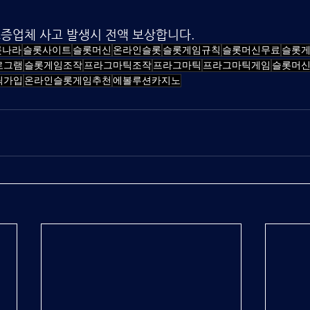
보증업체 사고 발생시 전액 보상합니다.
롯나라
슬롯사이트
슬롯머신
온라인슬롯
슬롯게임규칙
슬롯머신무료
슬롯
로그램
슬롯게임조작
프라그마틱조작
프라그마틱
프라그마틱게임
슬롯머
틱가입
온라인슬롯게임추천
에볼루션카지노