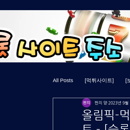
All Posts
[먹튀사이트]
[
판지 양
2023년 9월
올림픽-먹
트 - [슬