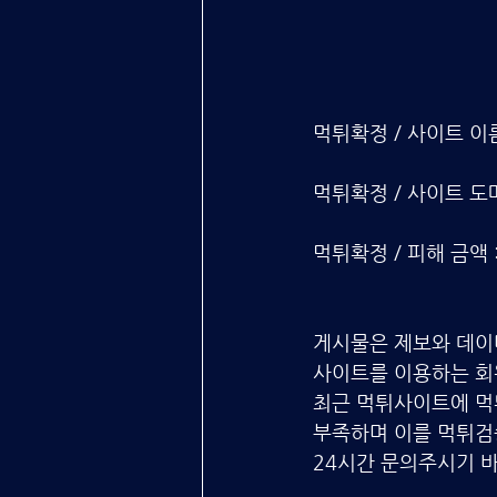
먹튀확정 / 사이트 이름
먹튀확정 / 사이트 도메인
먹튀확정 / 피해 금액 :
게시물은 제보와 데이
사이트를 이용하는 회
최근 먹튀사이트에 먹
부족하며 이를 먹튀검
24시간 문의주시기 