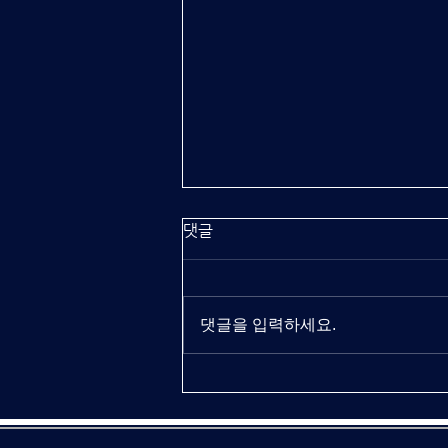
댓글
댓글을 입력하세요.
햄버거-먹튀확정 bg-112.com
먹튀사이트 - [슬롯사이트주
소.com]