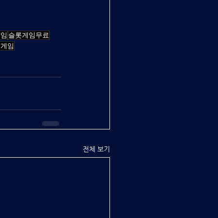
게임
슬롯게임무료
신게임
전체 보기