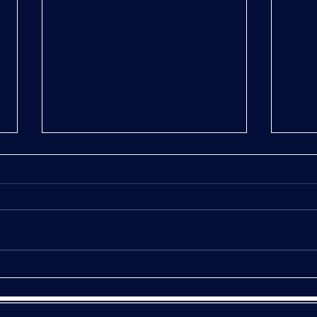
메이드-먹튀확정 md-88.com
롤페이
먹튀사이트 - [슬롯사이트주
124
소.com]
사이