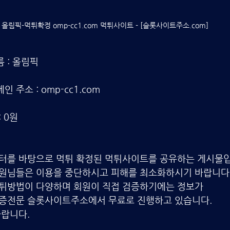
올림픽-먹튀확정 omp-cc1.com 먹튀사이트 - [슬롯사이트주소.com]
 : 올림픽
 주소 : omp-cc1.com
 0원
터를 바탕으로 먹튀 확정된 먹튀사이트를 공유하는 게시물입
원님들은 이용을 중단하시고 피해를 최소화하시기 바랍니다.
튀방법이 다양하며 회원이 직접 검증하기에는 정보가 
증전문 슬롯사이트주소에서 무료로 진행하고 있습니다.  
바랍니다.