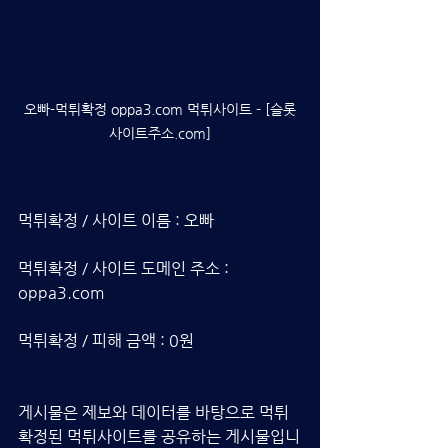
오빠-먹튀확정 oppa3.com 먹튀사이트 - [슬롯
사이트주소.com]
먹튀확정 / 사이트 이름 : 오빠
먹튀확정 / 사이트 도메인 주소 : 
oppa3.com
먹튀확정 / 피해 금액 : 0원
게시물은 제보와 데이터를 바탕으로 먹튀 
확정된 먹튀사이트를 공유하는 게시물입니