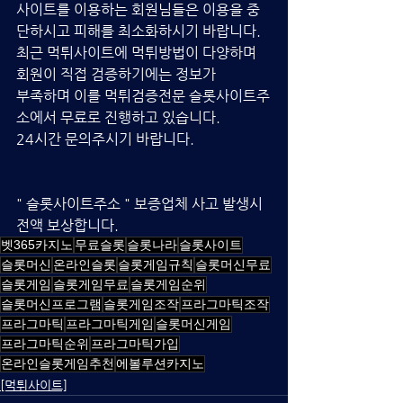
사이트를 이용하는 회원님들은 이용을 중
단하시고 피해를 최소화하시기 바랍니다. 
최근 먹튀사이트에 먹튀방법이 다양하며 
회원이 직접 검증하기에는 정보가 
부족하며 이를 먹튀검증전문 슬롯사이트주
소에서 무료로 진행하고 있습니다.  
24시간 문의주시기 바랍니다.
" 슬롯사이트주소 " 보증업체 사고 발생시 
전액 보상합니다.
벳365카지노
무료슬롯
슬롯나라
슬롯사이트
슬롯머신
온라인슬롯
슬롯게임규칙
슬롯머신무료
슬롯게임
슬롯게임무료
슬롯게임순위
슬롯머신프로그램
슬롯게임조작
프라그마틱조작
프라그마틱
프라그마틱게임
슬롯머신게임
프라그마틱순위
프라그마틱가입
온라인슬롯게임추천
에볼루션카지노
[먹튀사이트]