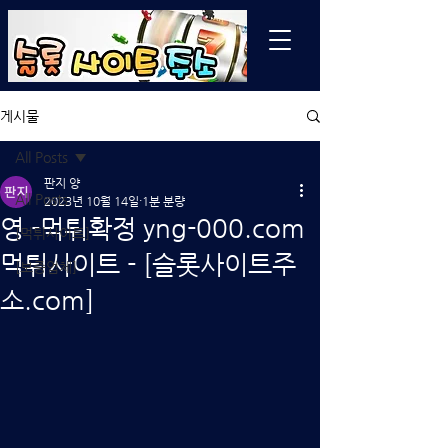
게시물
All Posts
판지 양
All Posts
2023년 10월 14일
1분 분량
영 -먹튀확정 yng-000.com
[먹튀사이트]
먹튀사이트 - [슬롯사이트주
[보증업체]
소.com]