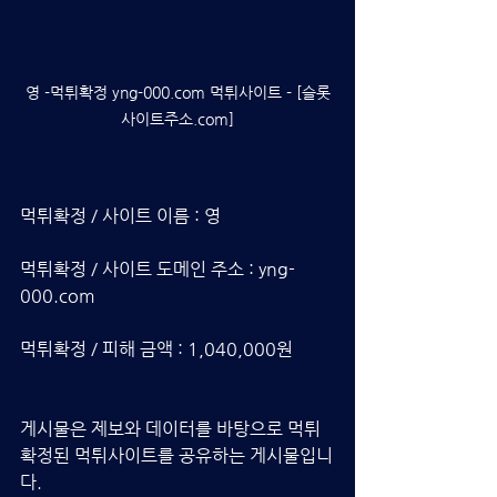
영 -먹튀확정 yng-000.com 먹튀사이트 - [슬롯
사이트주소.com]
먹튀확정 / 사이트 이름 : 영
먹튀확정 / 사이트 도메인 주소 : yng-
000.com
먹튀확정 / 피해 금액 : 1,040,000원
게시물은 제보와 데이터를 바탕으로 먹튀 
확정된 먹튀사이트를 공유하는 게시물입니
다.