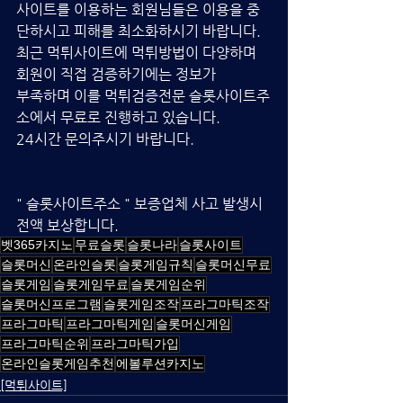
사이트를 이용하는 회원님들은 이용을 중
단하시고 피해를 최소화하시기 바랍니다. 
최근 먹튀사이트에 먹튀방법이 다양하며 
회원이 직접 검증하기에는 정보가 
부족하며 이를 먹튀검증전문 슬롯사이트주
소에서 무료로 진행하고 있습니다.  
24시간 문의주시기 바랍니다.
" 슬롯사이트주소 " 보증업체 사고 발생시 
전액 보상합니다.
벳365카지노
무료슬롯
슬롯나라
슬롯사이트
슬롯머신
온라인슬롯
슬롯게임규칙
슬롯머신무료
슬롯게임
슬롯게임무료
슬롯게임순위
슬롯머신프로그램
슬롯게임조작
프라그마틱조작
프라그마틱
프라그마틱게임
슬롯머신게임
프라그마틱순위
프라그마틱가입
온라인슬롯게임추천
에볼루션카지노
[먹튀사이트]