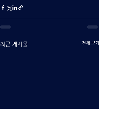
전체 보기
최근 게시물