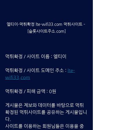
엘티이-먹튀확정 lte-wifi33.com 먹튀사이트 - 
[슬롯사이트주소.com]
먹튀확정 / 사이트 이름 : 엘티이
먹튀확정 / 사이트 도메인 주소 : 
lte-
wifi33.com
먹튀확정 / 피해 금액 : 0원
게시물은 제보와 데이터를 바탕으로 먹튀 
확정된 먹튀사이트를 공유하는 게시물입니
다.
사이트를 이용하는 회원님들은 이용을 중