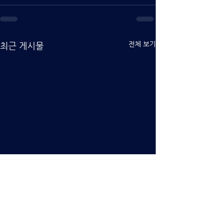
전체 보기
최근 게시물