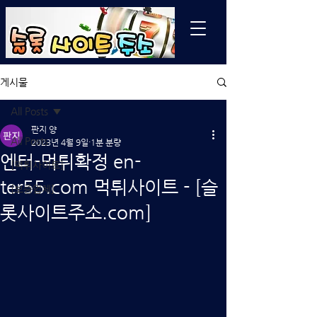
게시물
All Posts
판지 양
All Posts
2023년 4월 9일
1분 분량
엔터-먹튀확정 en-
[먹튀사이트]
ter55.com 먹튀사이트 - [슬
[보증업체]
롯사이트주소.com]