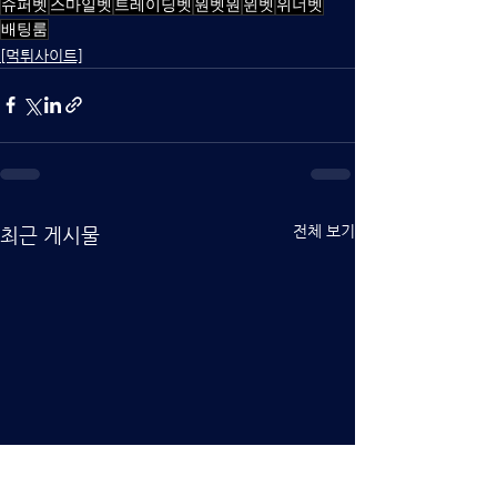
슈퍼벳
스마일벳
트레이딩벳
원벳원
윈벳
위너벳
배팅룸
[먹튀사이트]
전체 보기
최근 게시물