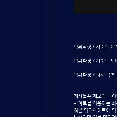
먹튀확정 / 사이트 이
먹튀확정 / 사이트 도메인
먹튀확정 / 피해 금액 :
게시물은 제보와 데이
사이트를 이용하는 회
최근 먹튀사이트에 먹