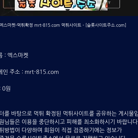
엑스마켓-먹튀확정 mrt-815.com 먹튀사이트 - [슬롯사이트주소.com]
름 : 엑스마켓
 주소 : mrt-815.com
 0원
터를 바탕으로 먹튀 확정된 먹튀사이트를 공유하는 게시물입
원님들은 이용을 중단하시고 피해를 최소화하시기 바랍니다.
튀방법이 다양하며 회원이 직접 검증하기에는 정보가 