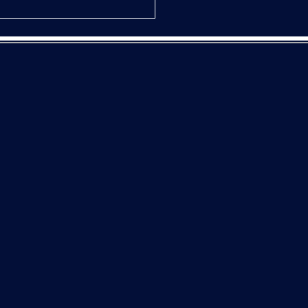
 -먹튀확정 pay-
6.com 먹튀사이트 - [슬롯
트주소.com]