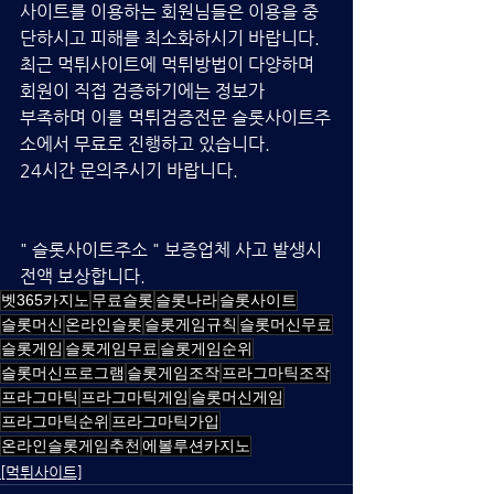
사이트를 이용하는 회원님들은 이용을 중
단하시고 피해를 최소화하시기 바랍니다. 
최근 먹튀사이트에 먹튀방법이 다양하며 
회원이 직접 검증하기에는 정보가 
부족하며 이를 먹튀검증전문 슬롯사이트주
소에서 무료로 진행하고 있습니다.  
24시간 문의주시기 바랍니다.
" 슬롯사이트주소 " 보증업체 사고 발생시 
전액 보상합니다.
벳365카지노
무료슬롯
슬롯나라
슬롯사이트
슬롯머신
온라인슬롯
슬롯게임규칙
슬롯머신무료
슬롯게임
슬롯게임무료
슬롯게임순위
슬롯머신프로그램
슬롯게임조작
프라그마틱조작
프라그마틱
프라그마틱게임
슬롯머신게임
프라그마틱순위
프라그마틱가입
온라인슬롯게임추천
에볼루션카지노
[먹튀사이트]