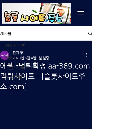
게시물
All Posts
판지 양
All Posts
2023년 5월 4일
1분 분량
에펠 -먹튀확정 aa-369.com
[먹튀사이트]
먹튀사이트 - [슬롯사이트주
[보증업체]
소.com]