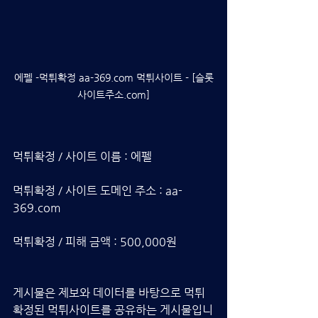
에펠 -먹튀확정 aa-369.com 먹튀사이트 - [슬롯
사이트주소.com]
먹튀확정 / 사이트 이름 : 에펠
먹튀확정 / 사이트 도메인 주소 : aa-
369.com
먹튀확정 / 피해 금액 : 500,000원
게시물은 제보와 데이터를 바탕으로 먹튀 
확정된 먹튀사이트를 공유하는 게시물입니