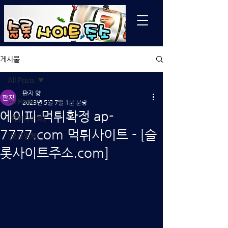
게시물
All Posts
판지 양
All Posts
2023년 5월 7일
1분 분량
에이피-먹튀확정 ap-
[먹튀사이트]
7777.com 먹튀사이트 - [슬
[보증업체]
롯사이트주소.com]