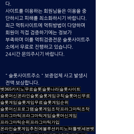
다.
사이트를 이용하는 회원님들은 이용을 중
단하시고 피해를 최소화하시기 바랍니다. 
최근 먹튀사이트에 먹튀방법이 다양하며 
회원이 직접 검증하기에는 정보가 
부족하며 이를 먹튀검증전문 슬롯사이트주
소에서 무료로 진행하고 있습니다.  
24시간 문의주시기 바랍니다.
" 슬롯사이트주소 " 보증업체 사고 발생시 
전액 보상합니다.
벳365카지노
무료슬롯
슬롯나라
슬롯사이트
슬롯머신
온라인슬롯
슬롯게임규칙
슬롯머신무료
슬롯게임
슬롯게임무료
슬롯게임순위
슬롯머신프로그램
슬롯게임조작
프라그마틱조작
프라그마틱
프라그마틱게임
슬롯머신게임
프라그마틱순위
프라그마틱가입
온라인슬롯게임추천
에볼루션카지노
터틀벳
세븐벳