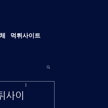
체
먹튀사이트
먹튀사이