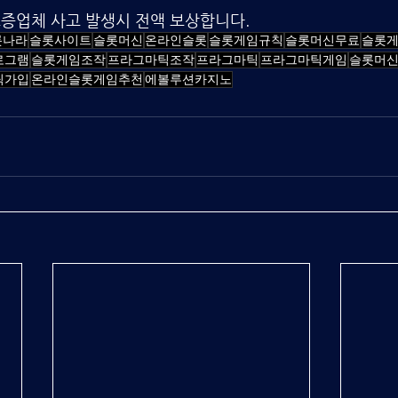
보증업체 사고 발생시 전액 보상합니다.
롯나라
슬롯사이트
슬롯머신
온라인슬롯
슬롯게임규칙
슬롯머신무료
슬롯
로그램
슬롯게임조작
프라그마틱조작
프라그마틱
프라그마틱게임
슬롯머
틱가입
온라인슬롯게임추천
에볼루션카지노