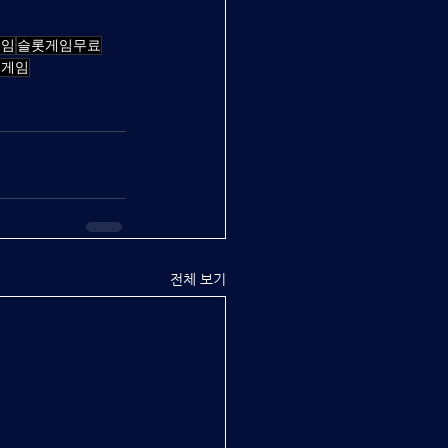
게임
슬롯게임무료
신게임
전체 보기