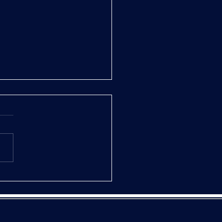
 -먹튀확정 pay-
6.com 먹튀사이트 - [슬롯
트주소.com]