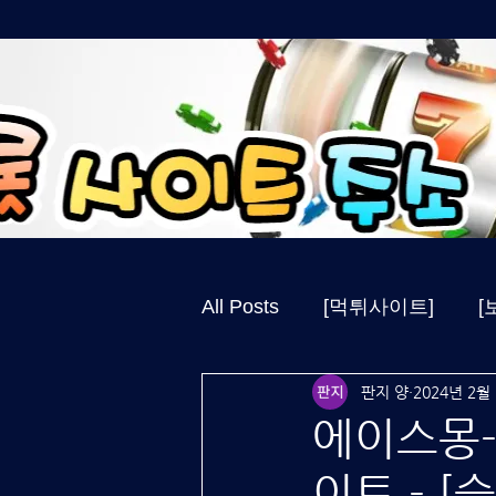
All Posts
[먹튀사이트]
[
판지 양
2024년 2월
에이스몽-
이트 - 