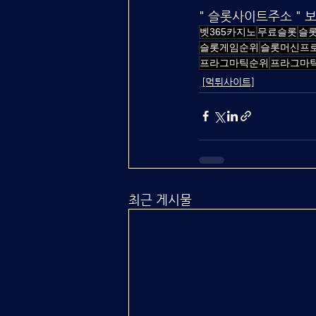
" 슬롯사이트주소 " 
벳365카지노
무료슬롯
슬
슬롯게임순위
슬롯머신프
프라그마틱순위
프라그마
[먹튀사이트]
최근 게시물