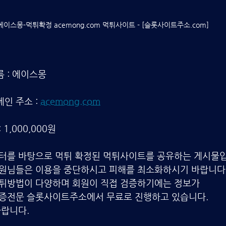
에이스몽-먹튀확정 acemong.com 먹튀사이트 - [슬롯사이트주소.com]
름 : 에이스몽
인 주소 : 
acemong.com
 1,000,000원
터를 바탕으로 먹튀 확정된 먹튀사이트를 공유하는 게시물입
원님들은 이용을 중단하시고 피해를 최소화하시기 바랍니다.
튀방법이 다양하며 회원이 직접 검증하기에는 정보가 
증전문 슬롯사이트주소에서 무료로 진행하고 있습니다.  
바랍니다.