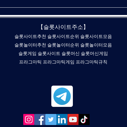
메이드-먹튀확정 md-88.com
롤페이
먹튀사이트 - [슬롯사이트주
124
소.com]
사이
【슬롯사이트주소】
슬롯사이트추천 슬롯사이트순위 슬롯사이트모음
슬롯놀이터추천 슬롯놀이터순위 슬롯놀이터모음
슬롯게임 슬롯사이트 슬롯머신 슬롯머신게임
프라그마틱 프라그마틱게임 프라그마틱규칙