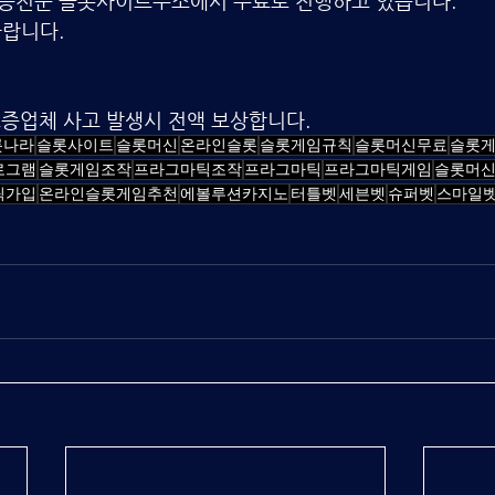
증전문 슬롯사이트주소에서 무료로 진행하고 있습니다.  
바랍니다.
보증업체 사고 발생시 전액 보상합니다.
롯나라
슬롯사이트
슬롯머신
온라인슬롯
슬롯게임규칙
슬롯머신무료
슬롯
로그램
슬롯게임조작
프라그마틱조작
프라그마틱
프라그마틱게임
슬롯머
틱가입
온라인슬롯게임추천
에볼루션카지노
터틀벳
세븐벳
슈퍼벳
스마일