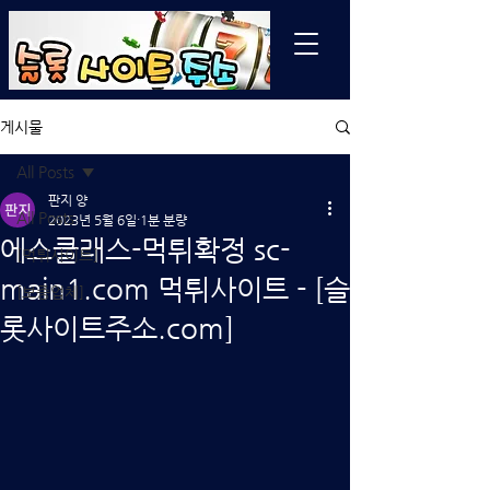
게시물
All Posts
판지 양
All Posts
2023년 5월 6일
1분 분량
에스클래스-먹튀확정 sc-
[먹튀사이트]
main1.com 먹튀사이트 - [슬
[보증업체]
롯사이트주소.com]