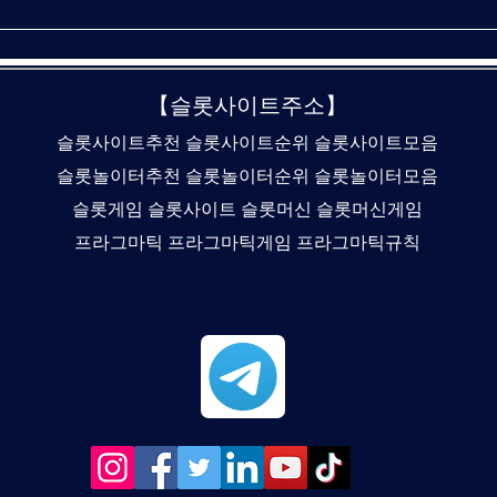
메이드-먹튀확정 md-88.com
롤페이
먹튀사이트 - [슬롯사이트주
124
소.com]
사이
【슬롯사이트주소】
슬롯사이트추천 슬롯사이트순위 슬롯사이트모음
슬롯놀이터추천 슬롯놀이터순위 슬롯놀이터모음
슬롯게임 슬롯사이트 슬롯머신 슬롯머신게임
프라그마틱 프라그마틱게임 프라그마틱규칙