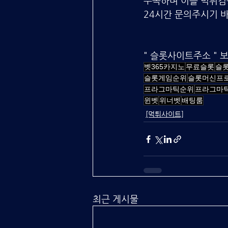
부족하며 이를 먹튀검
24시간 문의주시기 
" 슬롯사이트주소 " 
벳365카지노
무료슬롯
슬
슬롯게임순위
슬롯머신프
프라그마틱순위
프라그마
윈벳
위너벳
배팅룸
[먹튀사이트]
최근 게시물