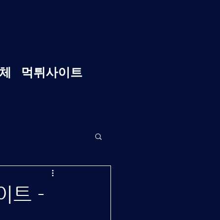
체
먹튀사이트
이트 -