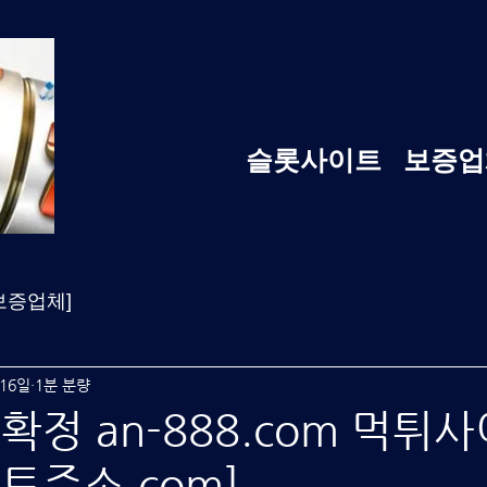
슬롯사이트
보증업
보증업체]
 16일
1분 분량
정 an-888.com 먹튀사
트주소.com]