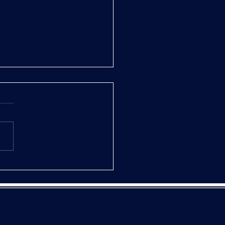
 -먹튀확정 pay-
6.com 먹튀사이트 - [슬롯
트주소.com]