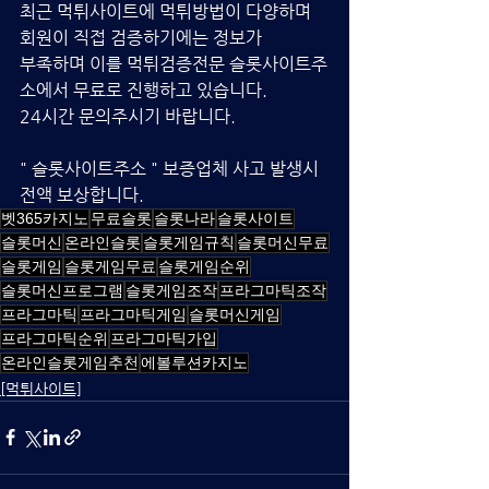
최근 먹튀사이트에 먹튀방법이 다양하며 
회원이 직접 검증하기에는 정보가 
부족하며 이를 먹튀검증전문 슬롯사이트주
소에서 무료로 진행하고 있습니다.  
24시간 문의주시기 바랍니다.
" 슬롯사이트주소 " 보증업체 사고 발생시 
전액 보상합니다.
벳365카지노
무료슬롯
슬롯나라
슬롯사이트
슬롯머신
온라인슬롯
슬롯게임규칙
슬롯머신무료
슬롯게임
슬롯게임무료
슬롯게임순위
슬롯머신프로그램
슬롯게임조작
프라그마틱조작
프라그마틱
프라그마틱게임
슬롯머신게임
프라그마틱순위
프라그마틱가입
온라인슬롯게임추천
에볼루션카지노
[먹튀사이트]