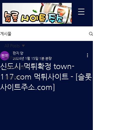
게시물
All Posts
판지 양
All Posts
2024년 1월 15일
1분 분량
신도시-먹튀확정 town-
[먹튀사이트]
117.com 먹튀사이트 - [슬롯
[보증업체]
사이트주소.com]