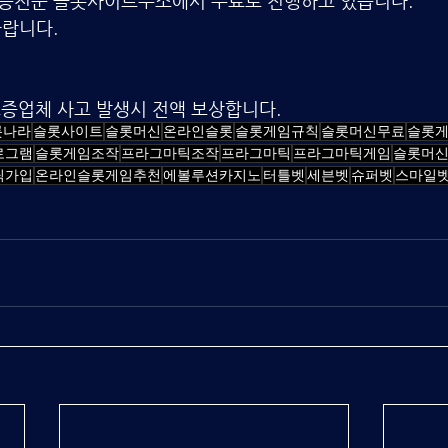
증전문 슬롯사이트주소에서 무료로 진행하고 있습니다.  
바랍니다.
보증업체 사고 발생시 전액 보상합니다.
롯나라
슬롯사이트
슬롯머신
온라인슬롯
슬롯게임규칙
슬롯머신무료
슬롯
로그램
슬롯게임조작
프라그마틱조작
프라그마틱
프라그마틱게임
슬롯머
틱가입
온라인슬롯게임추천
에볼루션카지노
터틀벳
세븐벳
슈퍼벳
스마일