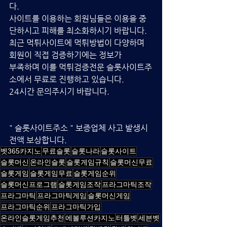
다.
사이트를 이용하는 회원님들은 이용을 중
단하시고 피해를 최소화하시기 바랍니다. 
최근 먹튀사이트에 먹튀방법이 다양하며 
회원이 직접 검증하기에는 정보가 
부족하며 이를 먹튀검증전문 슬롯사이트주
소에서 무료로 진행하고 있습니다.  
24시간 문의주시기 바랍니다.
" 슬롯사이트주소 " 보증업체 사고 발생시 
전액 보상합니다.
벳365카지노
무료슬롯
슬롯나라
슬롯사이트
슬롯머신
온라인슬롯
슬롯게임규칙
슬롯머신무료
슬롯게임
슬롯게임무료
슬롯게임순위
슬롯머신프로그램
슬롯게임조작
프라그마틱조작
프라그마틱
프라그마틱게임
슬롯머신게임
프라그마틱순위
프라그마틱가입
온라인슬롯게임추천
에볼루션카지노
터틀벳
세븐벳