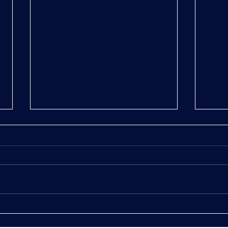
메이드-먹튀확정 md-88.com
롤페이
먹튀사이트 - [슬롯사이트주
124