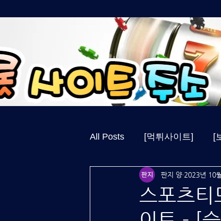
All Posts
[먹튀사이트]
[
판지 양
2023년 10
스포츠티드
이트 - 