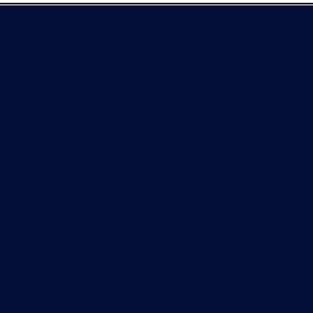
소.com]