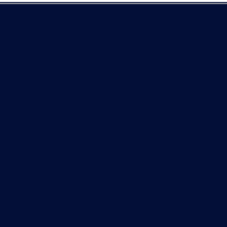
트주소.com]